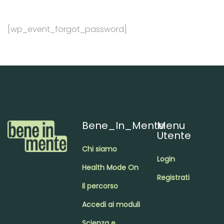
[wp_event_forgot_password]
Bene_In_Mente
Menu
Utente
Chi siamo
Login
Health Mode On
Registrati
Il percorso
Accedi ai moduli
Scienza e