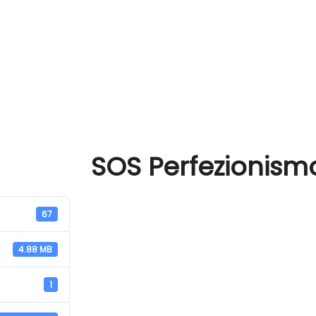
SOS Perfezionism
67
4.88 MB
1